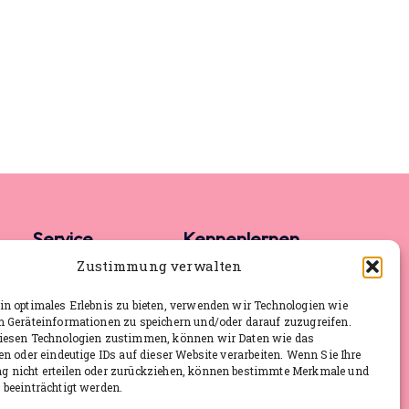
Service
Kennenlernen
Zustimmung verwalten
FAQ
Rückruf anfordern
n optimales Erlebnis zu bieten, verwenden wir Technologien wie
m Geräteinformationen zu speichern und/oder darauf zuzugreifen.
Pressematerial
Aktuelle Termine
iesen Technologien zustimmen, können wir Daten wie das
Aktuelles
en oder eindeutige IDs auf dieser Website verarbeiten. Wenn Sie Ihre
 nicht erteilen oder zurückziehen, können bestimmte Merkmale und
Impressum
beeinträchtigt werden.
Datenschutz