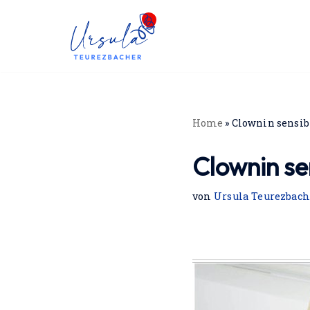
Zum
Inhalt
springen
Home
»
Clownin sensibi
Clownin sen
von
Ursula Teurezbach