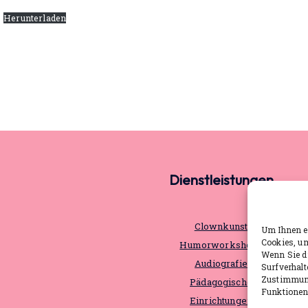
Herunterladen
Dienstleistungen
Clownkunst
Um Ihnen ei
Cookies, u
Humorworkshops
Wenn Sie d
Audiografie
Surfverhalt
Zustimmung
Pädagogische
Funktionen 
Einrichtungen