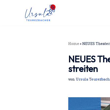
Zum
Inhalt
springen
Home
»
NEUES Theaterpr
NEUES Thea
streiten
von
Ursula Teurezbach