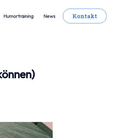
Kontakt
Humortraining
News
können)