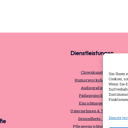
Dienstleistungen
Clownkunst
Um Ihnen ei
Cookies, u
Humorworkshops
Wenn Sie d
Audiografie
Surfverhalt
Zustimmung
Pädagogische
Funktionen 
Einrichtungen
Unternehmen & Teams
Dienste ve
Gesundheits- &
fie
Pflegeeinrichtungen