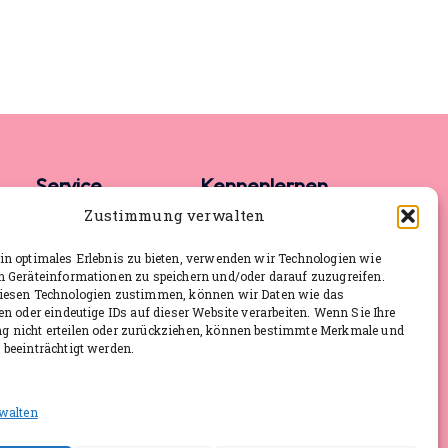
Service
Kennenlernen
Zustimmung verwalten
FAQ
Rückruf anfordern
n optimales Erlebnis zu bieten, verwenden wir Technologien wie
m Geräteinformationen zu speichern und/oder darauf zuzugreifen.
Pressematerial
Aktuelle Termine
iesen Technologien zustimmen, können wir Daten wie das
Aktuelles
en oder eindeutige IDs auf dieser Website verarbeiten. Wenn Sie Ihre
 nicht erteilen oder zurückziehen, können bestimmte Merkmale und
Impressum
beeinträchtigt werden.
Datenschutz
rwalten