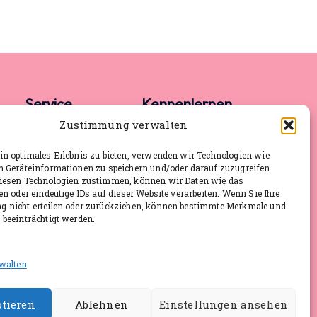
Service
Kennenlernen
Zustimmung verwalten
FAQ
Rückruf anfordern
n optimales Erlebnis zu bieten, verwenden wir Technologien wie
m Geräteinformationen zu speichern und/oder darauf zuzugreifen.
Pressematerial
Aktuelle Termine
iesen Technologien zustimmen, können wir Daten wie das
Aktuelles
en oder eindeutige IDs auf dieser Website verarbeiten. Wenn Sie Ihre
 nicht erteilen oder zurückziehen, können bestimmte Merkmale und
Impressum
beeinträchtigt werden.
Datenschutz
rwalten
tieren
Ablehnen
Einstellungen ansehen