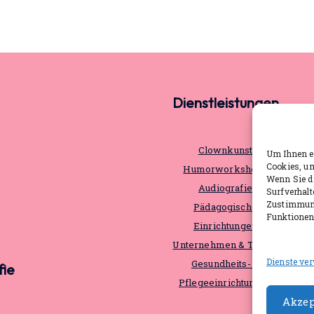
Dienstleistungen
Clownkunst
Um Ihnen ei
Cookies, u
Humorworkshops
Wenn Sie d
Audiografie
Surfverhalt
Zustimmung
Pädagogische
Funktionen 
Einrichtungen
Unternehmen & Teams
Dienste ve
Gesundheits- &
fie
Pflegeeinrichtungen
Akzep