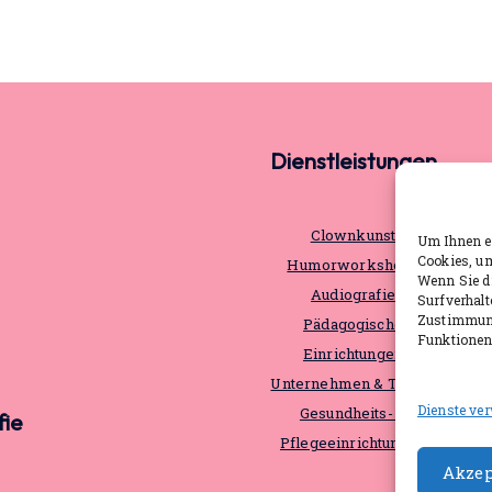
Dienstleistungen
Clownkunst
Um Ihnen ei
Cookies, u
Humorworkshops
Wenn Sie d
Audiografie
Surfverhalt
Zustimmung
Pädagogische
Funktionen 
Einrichtungen
Unternehmen & Teams
Dienste ve
Gesundheits- &
fie
Pflegeeinrichtungen
Akzep